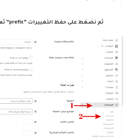
ثم نذهب الى الاعدادات حتي نتمكن من اضافة “prefix” ثم نضغط على حفظ التغييرات