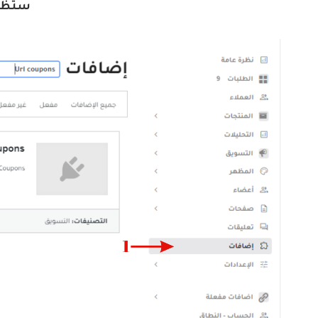
ستظهر