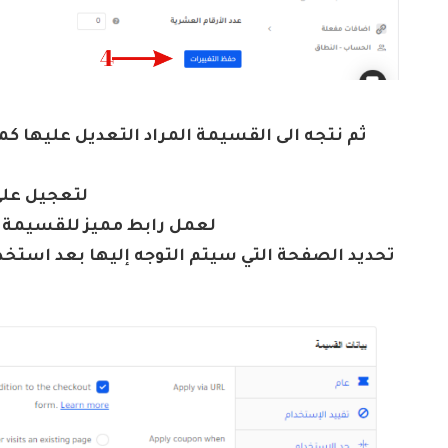
ثم نتجه الى القسيمة المراد التعديل عليها ك
عند الضغط على iscount links
يتم الضغط علي user visits a unique url لعمل رابط مميز للقسيمة
ثم الضغط علي page direct تحديد الصفحة التي سيتم التوجه إليها بعد ا